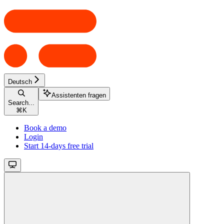
Deutsch
Assistenten fragen
Search...
⌘
K
Book a demo
Login
Start 14-days free trial