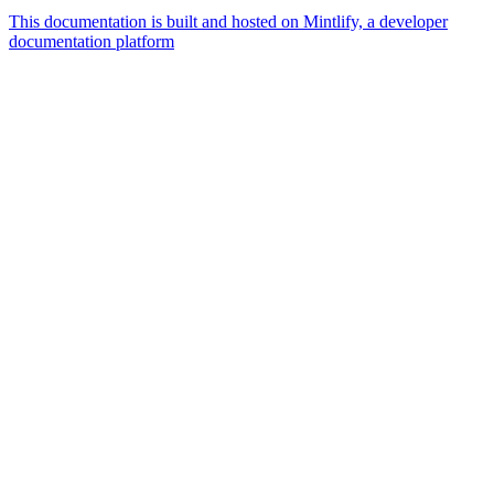
This documentation is built and hosted on Mintlify, a developer
documentation platform
Assistant
Responses
are
generated
using
AI
and
may
contain
mistakes.