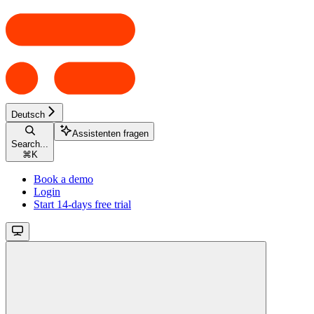
Deutsch
Assistenten fragen
Search...
⌘
K
Book a demo
Login
Start 14-days free trial