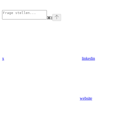
⌘
I
x
linkedin
website