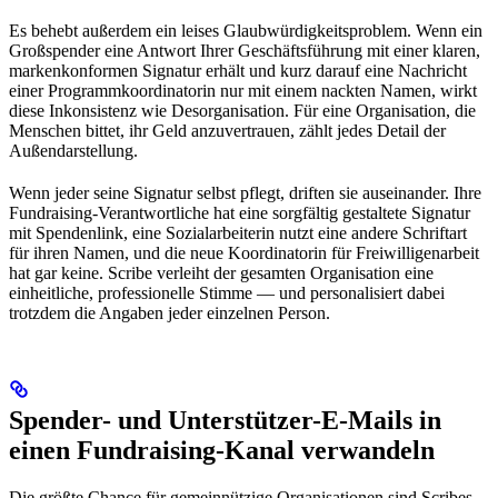
Es behebt außerdem ein leises Glaubwürdigkeitsproblem. Wenn ein
Großspender eine Antwort Ihrer Geschäftsführung mit einer klaren,
markenkonformen Signatur erhält und kurz darauf eine Nachricht
einer Programmkoordinatorin nur mit einem nackten Namen, wirkt
diese Inkonsistenz wie Desorganisation. Für eine Organisation, die
Menschen bittet, ihr Geld anzuvertrauen, zählt jedes Detail der
Außendarstellung.
Wenn jeder seine Signatur selbst pflegt, driften sie auseinander. Ihre
Fundraising-Verantwortliche hat eine sorgfältig gestaltete Signatur
mit Spendenlink, eine Sozialarbeiterin nutzt eine andere Schriftart
für ihren Namen, und die neue Koordinatorin für Freiwilligenarbeit
hat gar keine. Scribe verleiht der gesamten Organisation eine
einheitliche, professionelle Stimme — und personalisiert dabei
trotzdem die Angaben jeder einzelnen Person.
Spender- und Unterstützer-E-Mails in
einen Fundraising-Kanal verwandeln
Die größte Chance für gemeinnützige Organisationen sind Scribes