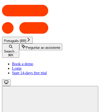
Português (BR)
Perguntar ao assistente
Search...
⌘
K
Book a demo
Login
Start 14-days free trial