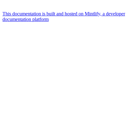
This documentation is built and hosted on Mintlify, a developer
documentation platform
Assistant
Responses
are
generated
using
AI
and
may
contain
mistakes.