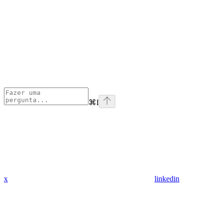
⌘
I
x
linkedin