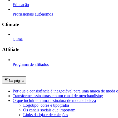
Educação
Profissionais autônomos
Climate
Clima
Affiliate
Programa de afiliados
Na página
Por que a consistência é inegociável para uma marca de moda 
Transforme assinaturas em um canal de merchandising
O que incluir em uma assinatura de moda e beleza
Logotipo, cores e tipografia
Os canais sociais que importam
Links da loja e de coleções