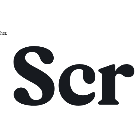
ther.