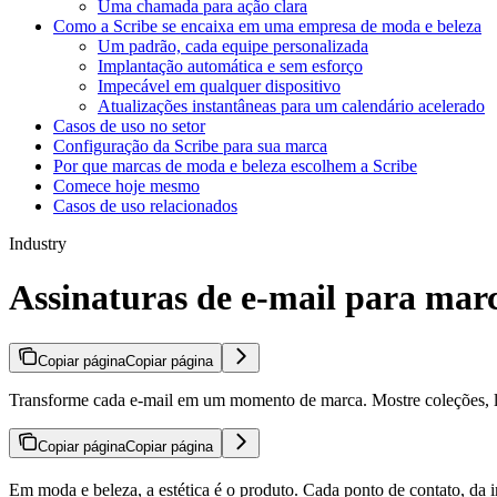
Uma chamada para ação clara
Como a Scribe se encaixa em uma empresa de moda e beleza
Um padrão, cada equipe personalizada
Implantação automática e sem esforço
Impecável em qualquer dispositivo
Atualizações instantâneas para um calendário acelerado
Casos de uso no setor
Configuração da Scribe para sua marca
Por que marcas de moda e beleza escolhem a Scribe
Comece hoje mesmo
Casos de uso relacionados
Industry
Assinaturas de e-mail para mar
Copiar página
Copiar página
Transforme cada e-mail em um momento de marca. Mostre coleções, lo
Copiar página
Copiar página
Em moda e beleza, a estética é o produto. Cada ponto de contato, d