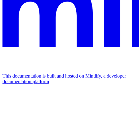
This documentation is built and hosted on Mintlify, a developer
documentation platform
Assistant
Responses
are
generated
using
AI