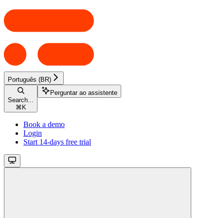
Português (BR)
Perguntar ao assistente
Search...
⌘
K
Book a demo
Login
Start 14-days free trial