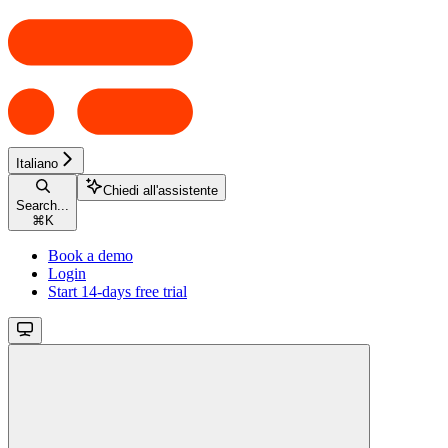
Italiano
Chiedi all'assistente
Search...
⌘
K
Book a demo
Login
Start 14-days free trial