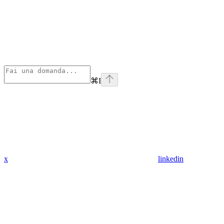
⌘
I
x
linkedin