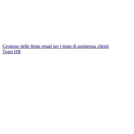
Gestione delle firme email per i team di assistenza clienti
Team HR