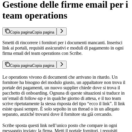
Gestione delle firme email per i
team operations
Copia pagina
Copia pagina
Smetti di rincorrere i fornitori per i documenti mancanti. Inserisci
link ai portali, requisiti assicurativi e moduli di pagamento in ogni
firma email del team operations con Scribe.
Copia pagina
Copia pagina
Le operations vivono di documenti che arrivano in ritardo. Un
fornitore ha bisogno del modulo giusto, un appaltatore non trova il
portale dei pagamenti, un nuovo supplier chiede dove si trova il
pacchetto di onboarding. Ognuna di queste situazioni si traduce in
un’email di follow-up e in qualche giorno di attesa, e il tuo team
scrive ripetutamente la stessa risposta del tipo “ecco il link”. Il link
esiste quasi sempre. È solo sepolto in un thread o in un allegato
separato, anziché trovarsi dove il fornitore sta già cercando.
Scribe sposta questi link nell’unico posto che compare in ogni
messaggio inviato: la firma. Metti il portale fornitori, i requisiti