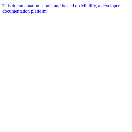
This documentation is built and hosted on Mintlify, a developer
documentation platform
Assistant
Responses
are
generated
using
AI
and
may
contain
mistakes.