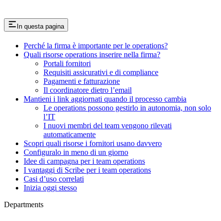
In questa pagina
Perché la firma è importante per le operations?
Quali risorse operations inserire nella firma?
Portali fornitori
Requisiti assicurativi e di compliance
Pagamenti e fatturazione
Il coordinatore dietro l’email
Mantieni i link aggiornati quando il processo cambia
Le operations possono gestirlo in autonomia, non solo
l’IT
I nuovi membri del team vengono rilevati
automaticamente
Scopri quali risorse i fornitori usano davvero
Configuralo in meno di un giorno
Idee di campagna per i team operations
I vantaggi di Scribe per i team operations
Casi d’uso correlati
Inizia oggi stesso
Departments