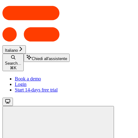
Italiano
Chiedi all'assistente
Search...
⌘
K
Book a demo
Login
Start 14-days free trial