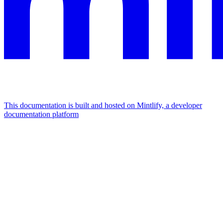
This documentation is built and hosted on Mintlify, a developer
documentation platform
Assistant
Responses
are
generated
using
AI
and