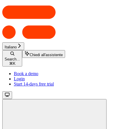
Italiano
Chiedi all'assistente
Search...
⌘
K
Book a demo
Login
Start 14-days free trial