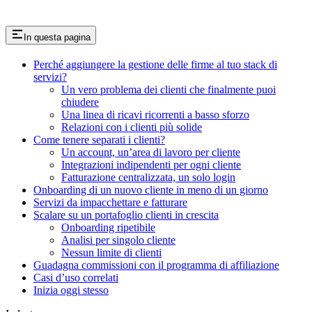
In questa pagina
Perché aggiungere la gestione delle firme al tuo stack di
servizi?
Un vero problema dei clienti che finalmente puoi
chiudere
Una linea di ricavi ricorrenti a basso sforzo
Relazioni con i clienti più solide
Come tenere separati i clienti?
Un account, un’area di lavoro per cliente
Integrazioni indipendenti per ogni cliente
Fatturazione centralizzata, un solo login
Onboarding di un nuovo cliente in meno di un giorno
Servizi da impacchettare e fatturare
Scalare su un portafoglio clienti in crescita
Onboarding ripetibile
Analisi per singolo cliente
Nessun limite di clienti
Guadagna commissioni con il programma di affiliazione
Casi d’uso correlati
Inizia oggi stesso