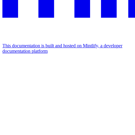
This documentation is built and hosted on Mintlify, a developer
documentation platform
Assistant
Responses
are
generated
using
AI
and
may
contain
mistakes.