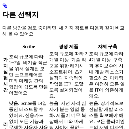
다른 선택지
다른 방안을 검토 중이라면, 세 가지 경로를 다음과 같이 비교
해 볼 수 있어요.
Scribe
경쟁 제품
자체 구축
조직 규모에 따라 2
조직 규모에 따라
조직 규모에 따라
가
개월 이상. 기술 직
4개월 이상. 구축
1~7일. 비기술 직군
치
군을 위한 레거시
과 유지보수에 사
을 위해 설계된 모
실
소프트웨어. 초기
내 개발 리소스가
던 소프트웨어로,
현
설정과 지속적인
필요해요. 마케팅
IT와 마케팅 간의
시
작업을 IT가 도맡
은 여전히 모든 일
협업이 쉽도록 만들
간
도록 설계되었어
을 IT에 의존하게
어졌어요.
요.
돼요.
낮음. Scribe를 14일
높음. 사전 자격 심
높음. 장기적으로
동안 테스트할 수
사가 붙는 영업 통
전담할 개발 리소
있어요. 신용카드
화. 제품이 너무 복
스를 확보해야 해
없이 모든 기능과
잡해서 IT와 마케
요. 모든 클라이언
리
무제한 사용자 사용
팅 사이에 끝없는
트의 서명 디자인,