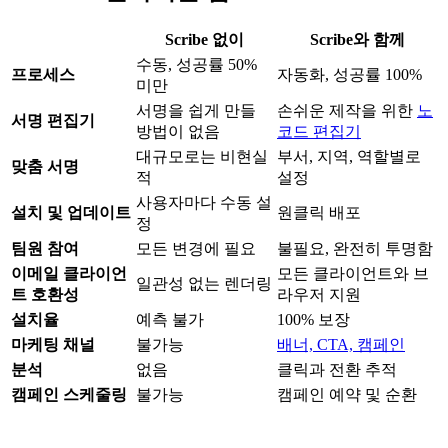
Scribe 없이
Scribe와 함께
수동, 성공률 50%
프로세스
자동화, 성공률 100%
미만
서명을 쉽게 만들
손쉬운 제작을 위한
노
서명 편집기
방법이 없음
코드 편집기
대규모로는 비현실
부서, 지역, 역할별로
맞춤 서명
적
설정
사용자마다 수동 설
설치 및 업데이트
원클릭 배포
정
팀원 참여
모든 변경에 필요
불필요, 완전히 투명함
이메일 클라이언
모든 클라이언트와 브
일관성 없는 렌더링
트 호환성
라우저 지원
설치율
예측 불가
100% 보장
마케팅 채널
불가능
배너, CTA, 캠페인
분석
없음
클릭과 전환 추적
캠페인 스케줄링
불가능
캠페인 예약 및 순환