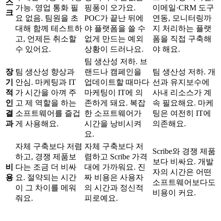
스
가능. 영업 통화 필
핑퐁이 오가요.
이메일·CRM 도구
크
요 없음. 팀원을 초
POC가 끝난 뒤에
연동, 모니터링까
대해 함께 테스트하
야 플랫폼을 쓸 수
지 처리하는 플랫
고, 언제든 취소할
없게 만드는 예외
폼을 직접 구축해
수 있어요.
상황이 드러나요.
야 해요.
팀 생산성 저하. 브
장
팀 생산성 향상과
랜드나 캠페인을
팀 생산성 저하. 개
기
안심. 마케팅과 IT
업데이트할 때마다
선과 유지보수에
적
가 시간을 아껴 주
마케팅이 IT에 의
사내 리소스가 계
인
고 제 역할을 하는
존하게 돼요. 복잡
속 필요해요. 마케
결
소프트웨어를 즐겁
한 소프트웨어가
팅은 여전히 IT에
과
게 사용해요.
시간을 낭비시켜
의존해요.
요.
자체 구축보다 저렴
자체 구축보다 저
Scribe와 경쟁 제품
하고, 경쟁 제품보
렴하고 Scribe 가격
보다 비싸요. 개발
비
다는 조금 더 비싸
대에 가까워요. 진
자의 시간은 어떤
용
요. 절약되는 시간
짜 비용은 사용자
소프트웨어보다도
이 그 차이를 메워
의 시간과 정신적
비용이 커요.
줘요.
피로예요.