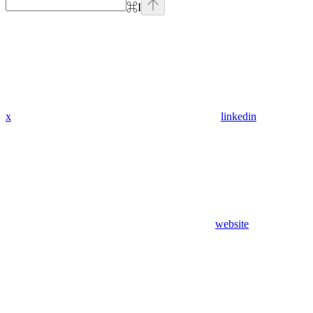
⌘
I
x
linkedin
website