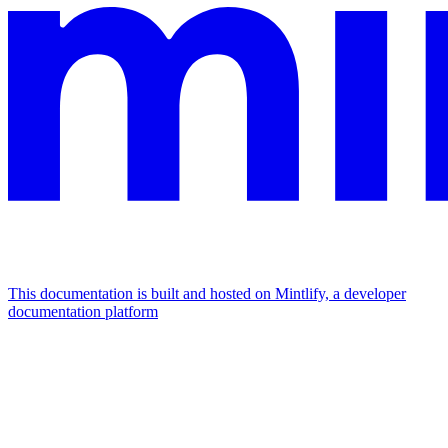
This documentation is built and hosted on Mintlify, a developer
documentation platform
Assistant
Responses
are