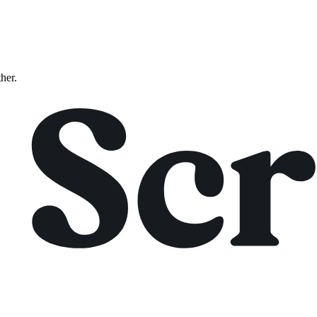
ther.