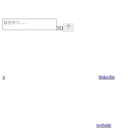
⌘
I
x
linkedin
website