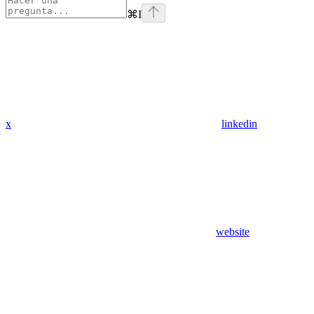
⌘
I
x
linkedin
website