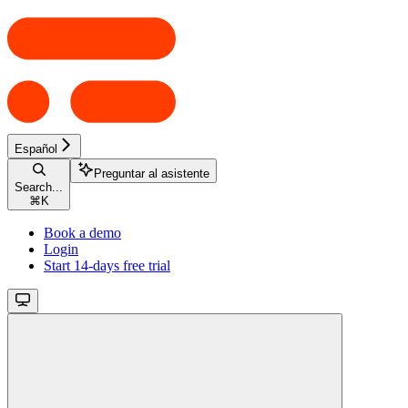
Español
Preguntar al asistente
Search...
⌘
K
Book a demo
Login
Start 14-days free trial