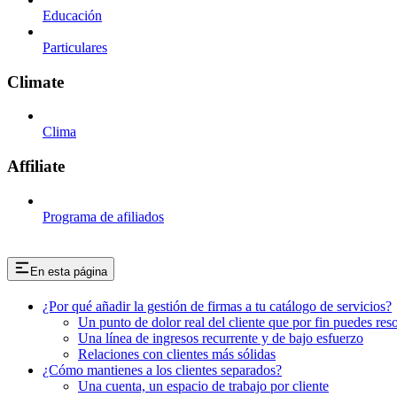
Educación
Particulares
Climate
Clima
Affiliate
Programa de afiliados
En esta página
¿Por qué añadir la gestión de firmas a tu catálogo de servicios?
Un punto de dolor real del cliente que por fin puedes res
Una línea de ingresos recurrente y de bajo esfuerzo
Relaciones con clientes más sólidas
¿Cómo mantienes a los clientes separados?
Una cuenta, un espacio de trabajo por cliente