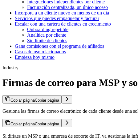
Integraciones independientes por cliente
Facturación centralizada, un único acceso
Incorpora a un cliente nuevo en menos de un día
Servicios que puedes empaquetar y facturar
Escalar con una cartera de clientes en crecimiento
Onboarding repetible
Analítica por cliente
Sin límite de clientes
Gana comisiones con el programa de afiliados
Casos de uso relacionados
Empieza hoy mismo
Industry
Firmas de correo para MSP y so
Copiar página
Copiar página
Gestiona las firmas de correo electrónico de cada cliente desde una so
Copiar página
Copiar página
Si diriges un MSP o una empresa de soporte de IT, ya gestionas la infr