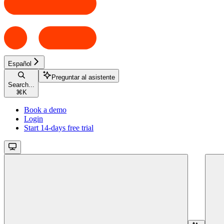
Español
Preguntar al asistente
Search...
⌘
K
Book a demo
Login
Start 14-days free trial