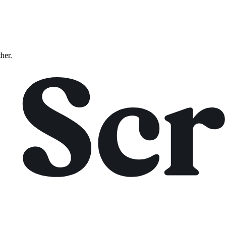
ther.