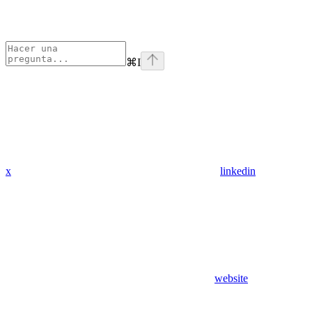
⌘
I
x
linkedin
website