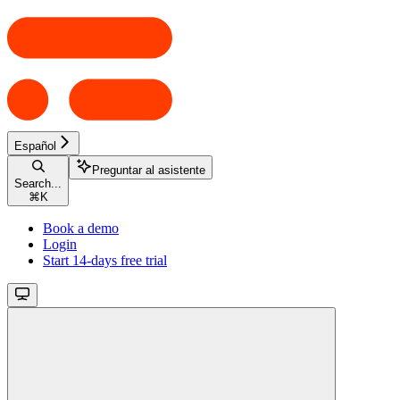
Español
Preguntar al asistente
Search...
⌘
K
Book a demo
Login
Start 14-days free trial