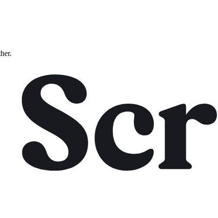
ther.