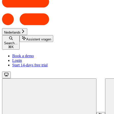
Nederlands
Assistent vragen
Search...
⌘
K
Book a demo
Login
Start 14-days free trial