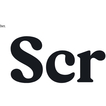
ther.