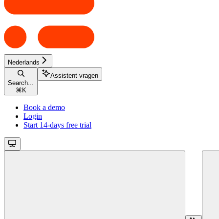
Nederlands
Assistent vragen
Search...
⌘
K
Book a demo
Login
Start 14-days free trial