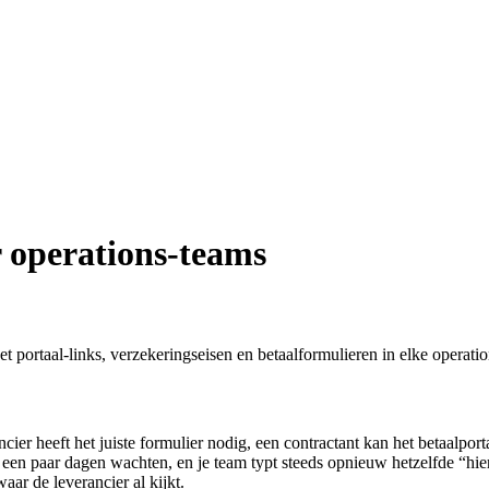
 operations-teams
t portaal-links, verzekeringseisen en betaalformulieren in elke operati
er heeft het juiste formulier nodig, een contractant kan het betaalport
en paar dagen wachten, en je team typt steeds opnieuw hetzelfde “hier is
aar de leverancier al kijkt.