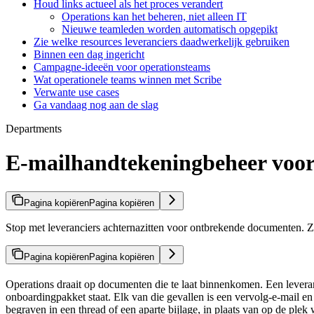
Houd links actueel als het proces verandert
Operations kan het beheren, niet alleen IT
Nieuwe teamleden worden automatisch opgepikt
Zie welke resources leveranciers daadwerkelijk gebruiken
Binnen een dag ingericht
Campagne-ideeën voor operationsteams
Wat operationele teams winnen met Scribe
Verwante use cases
Ga vandaag nog aan de slag
Departments
E-mailhandtekeningbeheer voor
Pagina kopiëren
Pagina kopiëren
Stop met leveranciers achternazitten voor ontbrekende documenten. Ze
Pagina kopiëren
Pagina kopiëren
Operations draait op documenten die te laat binnenkomen. Een leveranci
onboardingpakket staat. Elk van die gevallen is een vervolg-e-mail en e
begraven in een thread of een aparte bijlage, in plaats van op de plek w