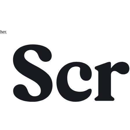
ther.