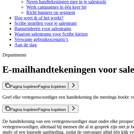
Neem handtekeningen mee in je salestools
Werk campagnes in één keer bij
Richt banners op segment
Hoe weet ik of het werkt?
Scribe instellen voor je salesteam
Bannerideeën voor salesteams
Waarom salesteams voor Scribe kiezen
Verwante gebruiksscenario’s
Aan de slag
Departments
E-mailhandtekeningen voor sale
Pagina kopiëren
Pagina kopiëren
Geef elke vertegenwoordiger een handtekening die meetings boekt: voe
Pagina kopiëren
Pagina kopiëren
De handtekening van een vertegenwoordiger staat onder elke prospect
vertegenwoordiger, allemaal bij mensen die al in gesprek zijn met je 
study of een lopende aanbieding, zodat de ontvanger altijd één klik v