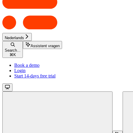
Nederlands
Assistent vragen
Search...
⌘
K
Book a demo
Login
Start 14-days free trial