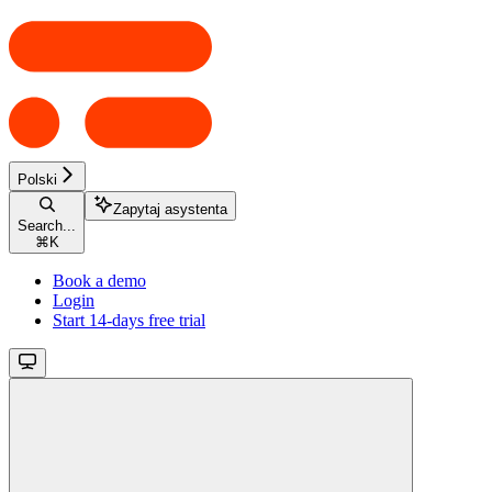
Polski
Zapytaj asystenta
Search...
⌘
K
Book a demo
Login
Start 14-days free trial