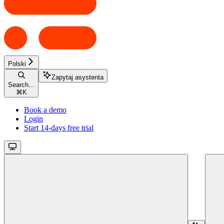
Polski
Zapytaj asystenta
Search...
⌘
K
Book a demo
Login
Start 14-days free trial