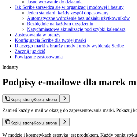
Jasne wezwanie do działania
Jak Scribe sprawdza się w organizacji modowej i beauty
Jeden standard, każdy zespół dopasowany
Automatyczne wdrożenie bez udziału użytkowników
Bezbłędnie na każdym urządzeniu
Natychmiastowe aktualizacje pod szybki kalendarz
Zastosowania w branży
Konfiguracja Scribe dla twojej marki
Dlaczego marki z branży mody i urody wybierają Scribe
Zacznij już dziś
Powiązane zastosowania
Industry
Podpisy e-mailowe dla marek 
Kopiuj stronę
Kopiuj stronę
Zamień każdy e-mail w okazję do zaprezentowania marki. Pokazuj kol
Kopiuj stronę
Kopiuj stronę
W modzie i kosmetykach estetyka jest produktem. Każdy punkt styku