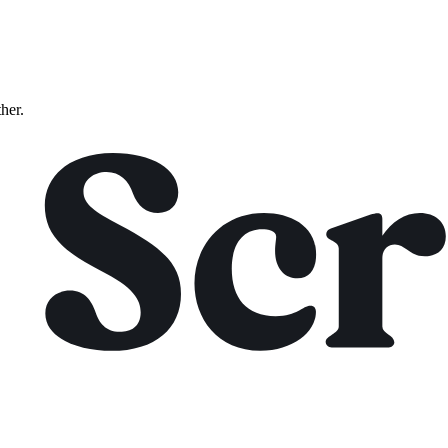
ther.