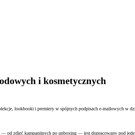
modowych i kosmetycznych
ekcje, lookbooki i premiery w spójnych podpisach e-mailowych w dział
 — od zdjęć kampanijnych po unboxing — jest dopracowany pod jeden,