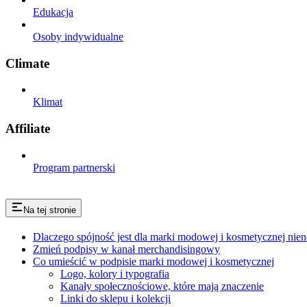
Edukacja
Osoby indywidualne
Climate
Klimat
Affiliate
Program partnerski
Na tej stronie
Dlaczego spójność jest dla marki modowej i kosmetycznej nie
Zmień podpisy w kanał merchandisingowy
Co umieścić w podpisie marki modowej i kosmetycznej
Logo, kolory i typografia
Kanały społecznościowe, które mają znaczenie
Linki do sklepu i kolekcji