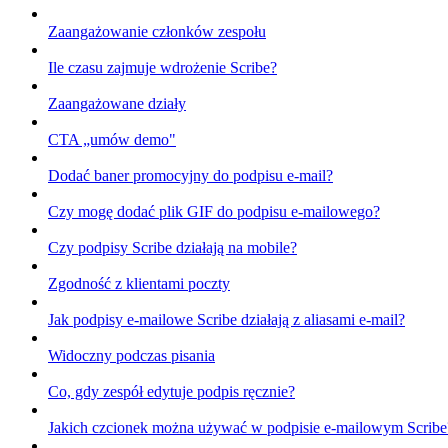
Zaangażowanie członków zespołu
Ile czasu zajmuje wdrożenie Scribe?
Zaangażowane działy
CTA „umów demo"
Dodać baner promocyjny do podpisu e-mail?
Czy mogę dodać plik GIF do podpisu e-mailowego?
Czy podpisy Scribe działają na mobile?
Zgodność z klientami poczty
Jak podpisy e-mailowe Scribe działają z aliasami e-mail?
Widoczny podczas pisania
Co, gdy zespół edytuje podpis ręcznie?
Jakich czcionek można używać w podpisie e-mailowym Scribe