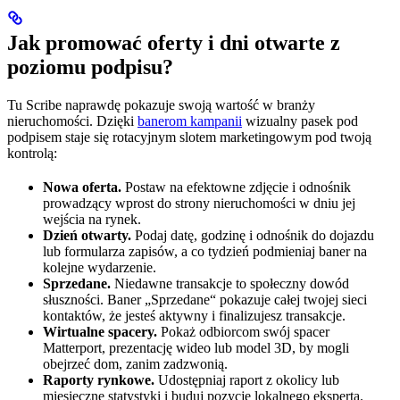
Jak promować oferty i dni otwarte z
poziomu podpisu?
Tu Scribe naprawdę pokazuje swoją wartość w branży
nieruchomości. Dzięki
banerom kampanii
wizualny pasek pod
podpisem staje się rotacyjnym slotem marketingowym pod twoją
kontrolą:
Nowa oferta.
Postaw na efektowne zdjęcie i odnośnik
prowadzący wprost do strony nieruchomości w dniu jej
wejścia na rynek.
Dzień otwarty.
Podaj datę, godzinę i odnośnik do dojazdu
lub formularza zapisów, a co tydzień podmieniaj baner na
kolejne wydarzenie.
Sprzedane.
Niedawne transakcje to społeczny dowód
słuszności. Baner „Sprzedane“ pokazuje całej twojej sieci
kontaktów, że jesteś aktywny i finalizujesz transakcje.
Wirtualne spacery.
Pokaż odbiorcom swój spacer
Matterport, prezentację wideo lub model 3D, by mogli
obejrzeć dom, zanim zadzwonią.
Raporty rynkowe.
Udostępniaj raport z okolicy lub
miesięczne statystyki i buduj pozycję lokalnego eksperta.