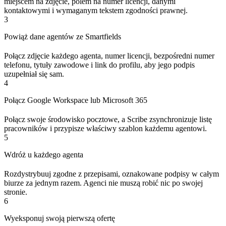
miejscem na zdjęcie, polem na numer licencji, danymi
kontaktowymi i wymaganym tekstem zgodności prawnej.
3
Powiąż dane agentów ze Smartfields
Połącz zdjęcie każdego agenta, numer licencji, bezpośredni numer
telefonu, tytuły zawodowe i link do profilu, aby jego podpis
uzupełniał się sam.
4
Połącz Google Workspace lub Microsoft 365
Połącz swoje środowisko pocztowe, a Scribe zsynchronizuje listę
pracowników i przypisze właściwy szablon każdemu agentowi.
5
Wdróż u każdego agenta
Rozdystrybuuj zgodne z przepisami, oznakowane podpisy w całym
biurze za jednym razem. Agenci nie muszą robić nic po swojej
stronie.
6
Wyeksponuj swoją pierwszą ofertę