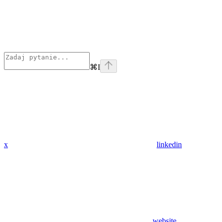
⌘
I
x
linkedin
website