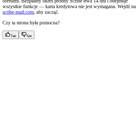
ofertami. Bezpłatny okres próbny Scribe trwa 14 dni i obejmuje
wszystkie funkcje — karta kredytowa nie jest wymagana. Wejdź na
scribe-mail.com
, aby zacząć.
Czy ta strona była pomocna?
Tak
Nie