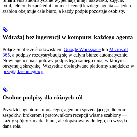
Smartfields automatycznie wypełniają imię i nazwisko, zdjęcie,
tytuł, telefon bezpośredni i numer licencji każdego agenta — jeden
szablon obejmuje całe biuro, a każdy podpis pozostaje osobisty.
Wdrażaj bez ingerencji w komputer każdego agenta
Połącz Scribe ze środowiskiem
Google Workspace
lub
Microsoft
365
, a podpisy rozdystrybuują się w całym biurze automatycznie.
Nowi agenci mają gotowy podpis tego samego dnia, w którym
otrzymują skrzynkę. Wszystkie obsługiwane platformy znajdziesz w
przeglądzie integracji
.
Osobne podpisy dla różnych ról
Przydziel agentom kupującego, agentom sprzedającego, liderom
zespołów, brokerom i pracownikom recepcji własne szablony —
każdy spójny z marką biura, ale dopasowany do tego, co wysyła
dana rola.