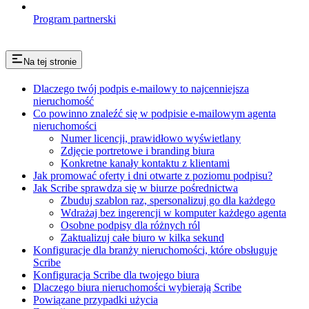
Program partnerski
Na tej stronie
Dlaczego twój podpis e-mailowy to najcenniejsza
nieruchomość
Co powinno znaleźć się w podpisie e-mailowym agenta
nieruchomości
Numer licencji, prawidłowo wyświetlany
Zdjęcie portretowe i branding biura
Konkretne kanały kontaktu z klientami
Jak promować oferty i dni otwarte z poziomu podpisu?
Jak Scribe sprawdza się w biurze pośrednictwa
Zbuduj szablon raz, spersonalizuj go dla każdego
Wdrażaj bez ingerencji w komputer każdego agenta
Osobne podpisy dla różnych ról
Zaktualizuj całe biuro w kilka sekund
Konfiguracje dla branży nieruchomości, które obsługuje
Scribe
Konfiguracja Scribe dla twojego biura
Dlaczego biura nieruchomości wybierają Scribe
Powiązane przypadki użycia