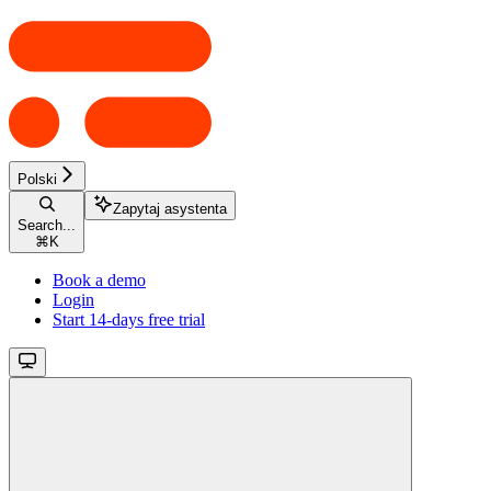
Polski
Zapytaj asystenta
Search...
⌘
K
Book a demo
Login
Start 14-days free trial