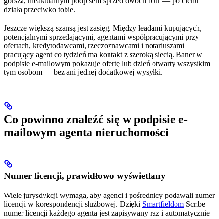
gorsza, nieaktualnym podpisem sprzed dwóch biur — po cichu
działa przeciwko tobie.
Jeszcze większą szansą jest zasięg. Między leadami kupujących,
potencjalnymi sprzedającymi, agentami współpracującymi przy
ofertach, kredytodawcami, rzeczoznawcami i notariuszami
pracujący agent co tydzień ma kontakt z szeroką siecią. Baner w
podpisie e-mailowym pokazuje ofertę lub dzień otwarty wszystkim
tym osobom — bez ani jednej dodatkowej wysyłki.
Co powinno znaleźć się w podpisie e-
mailowym agenta nieruchomości
Numer licencji, prawidłowo wyświetlany
Wiele jurysdykcji wymaga, aby agenci i pośrednicy podawali numer
licencji w korespondencji służbowej. Dzięki
Smartfieldom
Scribe
numer licencji każdego agenta jest zapisywany raz i automatycznie