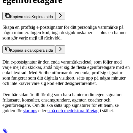
Kopiera sida
Kopiera sida
Skapa en proffsig e-postsignatur för ditt personliga varumärke på
några minuter. Ingen kod, inga designkunskaper — plus en banner
som gör varje mejl till räckvidd.
Kopiera sida
Kopiera sida
Din e-postsignatur är den enda varumärkesdetalj som följer med
varje mejl du skickar, ändå nöjer sig de flesta egenföretagare med en
enkel textrad. Med Scribe utformar du en enda, proffsig signatur
som fungerar som ditt digitala visitkort, sätts upp på några minuter
och inte kräver vare sig kod eller designerfarenhet.
Den här sidan är till för dig som bara hanterar din egen signatur:
frilansare, konsulter, ensamgrundare, agenter, coacher och
egenföretagare. Om du ska sätta upp signaturer för ett team, se
guiden för
startups
eller
små och medelstora företag
i stället.