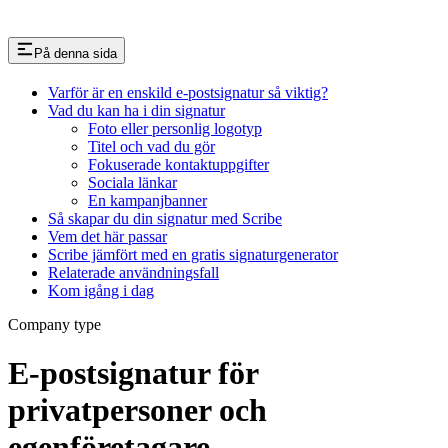
På denna sida
Varför är en enskild e-postsignatur så viktig?
Vad du kan ha i din signatur
Foto eller personlig logotyp
Titel och vad du gör
Fokuserade kontaktuppgifter
Sociala länkar
En kampanjbanner
Så skapar du din signatur med Scribe
Vem det här passar
Scribe jämfört med en gratis signaturgenerator
Relaterade användningsfall
Kom igång i dag
Company type
E-postsignatur för
privatpersoner och
egenföretagare