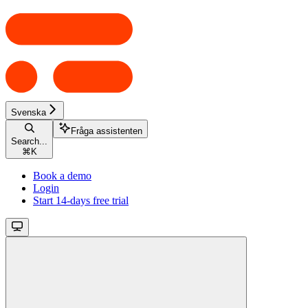
Svenska
Fråga assistenten
Search...
⌘
K
Book a demo
Login
Start 14-days free trial