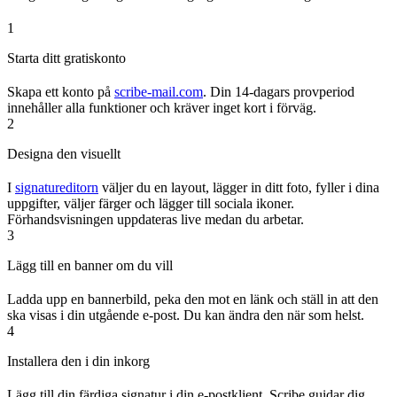
1
Starta ditt gratiskonto
Skapa ett konto på
scribe-mail.com
. Din 14-dagars provperiod
innehåller alla funktioner och kräver inget kort i förväg.
2
Designa den visuellt
I
signatureditorn
väljer du en layout, lägger in ditt foto, fyller i dina
uppgifter, väljer färger och lägger till sociala ikoner.
Förhandsvisningen uppdateras live medan du arbetar.
3
Lägg till en banner om du vill
Ladda upp en bannerbild, peka den mot en länk och ställ in att den
ska visas i din utgående e-post. Du kan ändra den när som helst.
4
Installera den i din inkorg
Lägg till din färdiga signatur i din e-postklient. Scribe guidar dig