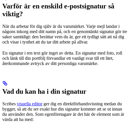
Varför är en enskild e-postsignatur så
viktig?
När du arbetar för dig själv är du varumärket. Varje mejl landar i
någons inkorg med ditt namn på, och en genomtänkt signatur gör tre
saker samtidigt: den berättar vem du är, ger ett tydligt sätt att nå dig
och visar i tysthet att du tar ditt arbete på allvar.
En signatur i ren text gör inget av detta. En signatur med foto, roll
och länk till din portfölj förvandlar ett vanligt svar till ett litet,
återkommande avtryck av ditt personliga varumärke.
Vad du kan ha i din signatur
Scribes
visuella editor
ger dig en direktförhandsvisning medan du
bygger, så att du ser exakt hur din signatur kommer att se ut innan
du använder den. Som egenföretagare är det här de element som är
värda att ha med: