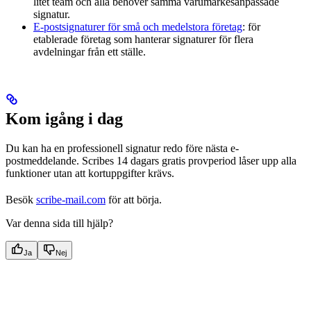
litet team och alla behöver samma varumärkesanpassade
signatur.
E-postsignaturer för små och medelstora företag
: för
etablerade företag som hanterar signaturer för flera
avdelningar från ett ställe.
Kom igång i dag
Du kan ha en professionell signatur redo före nästa e-
postmeddelande. Scribes 14 dagars gratis provperiod låser upp alla
funktioner utan att kortuppgifter krävs.
Besök
scribe-mail.com
för att börja.
Var denna sida till hjälp?
Ja
Nej