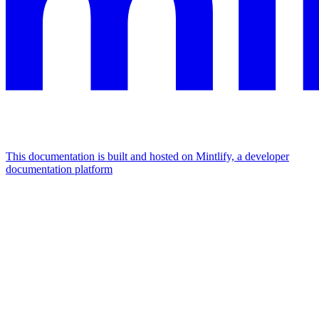
This documentation is built and hosted on Mintlify, a developer
documentation platform
Assistant
Responses
are
generated
using
AI
and