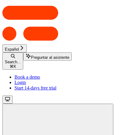
Español
Preguntar al asistente
Search...
⌘
K
Book a demo
Login
Start 14-days free trial