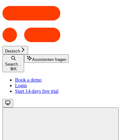
Deutsch
Assistenten fragen
Search...
⌘
K
Book a demo
Login
Start 14-days free trial