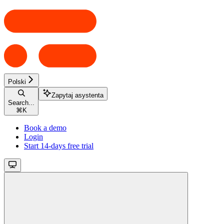
Polski
Zapytaj asystenta
Search...
⌘
K
Book a demo
Login
Start 14-days free trial