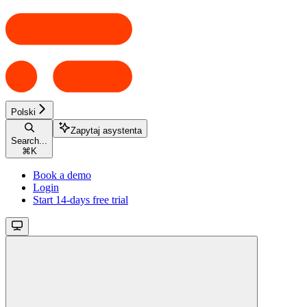
Polski
Zapytaj asystenta
Search...
⌘
K
Book a demo
Login
Start 14-days free trial