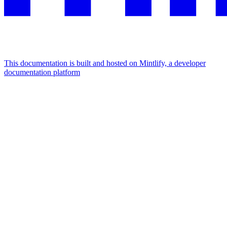
This documentation is built and hosted on Mintlify, a developer
documentation platform
Assistant
Responses
are
generated
using
AI
and
may
contain
mistakes.