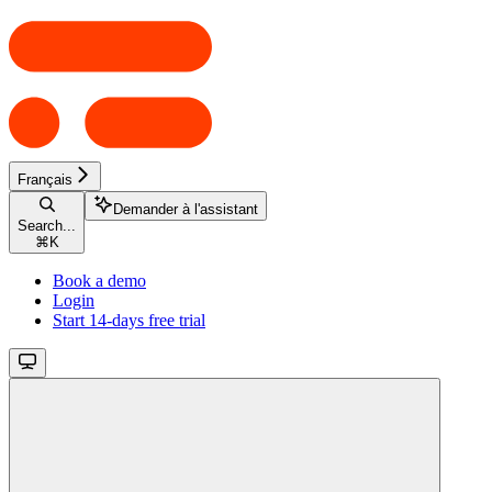
Français
Demander à l'assistant
Search...
⌘
K
Book a demo
Login
Start 14-days free trial