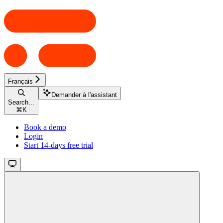
Français
Demander à l'assistant
Search...
⌘
K
Book a demo
Login
Start 14-days free trial