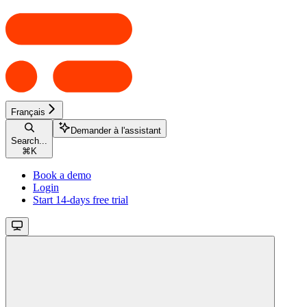
Français
Demander à l'assistant
Search...
⌘
K
Book a demo
Login
Start 14-days free trial