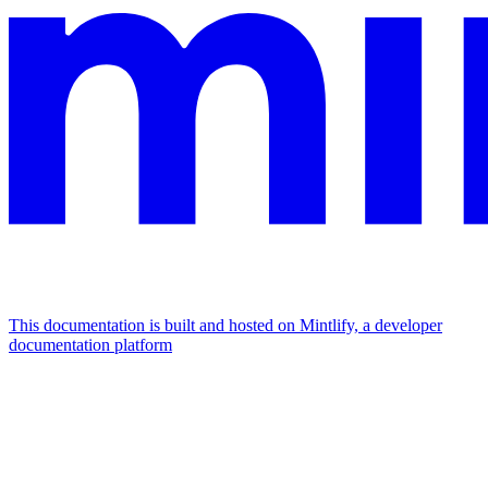
This documentation is built and hosted on Mintlify, a developer
documentation platform
Assistant
Responses
are