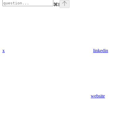
⌘
I
x
linkedin
website