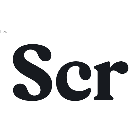
ther.