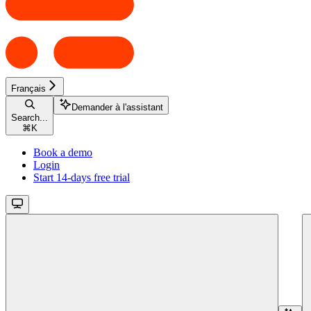
Français
Demander à l'assistant
Search...
⌘
K
Book a demo
Login
Start 14-days free trial