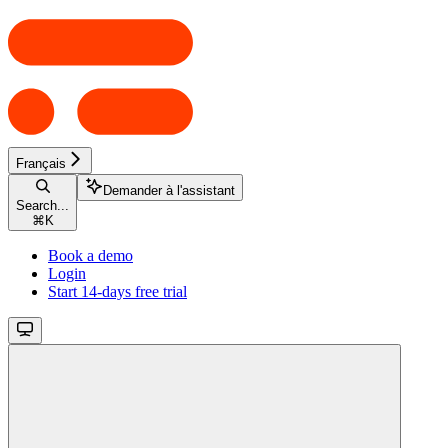
Français
Demander à l'assistant
Search...
⌘
K
Book a demo
Login
Start 14-days free trial