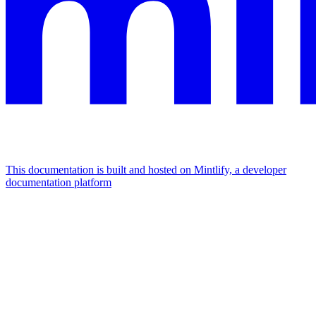
This documentation is built and hosted on Mintlify, a developer
documentation platform
Assistant
Responses
are
generated
using
AI