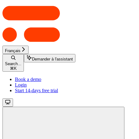
Français
Demander à l'assistant
Search...
⌘
K
Book a demo
Login
Start 14-days free trial