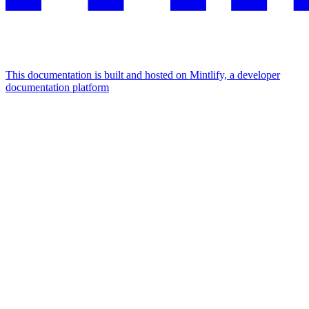
This documentation is built and hosted on Mintlify, a developer
documentation platform
Assistant
Responses
are
generated
using
AI
and
may
contain
mistakes.