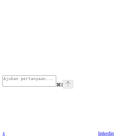
⌘
I
x
linkedin