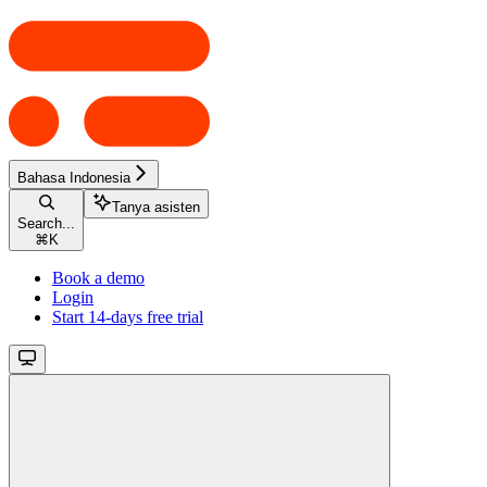
Bahasa Indonesia
Tanya asisten
Search...
⌘
K
Book a demo
Login
Start 14-days free trial