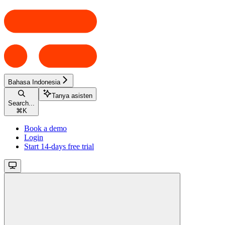
Bahasa Indonesia
Tanya asisten
Search...
⌘
K
Book a demo
Login
Start 14-days free trial