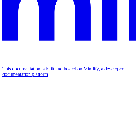
This documentation is built and hosted on Mintlify, a developer
documentation platform
Assistant
Responses
are
generated
using
AI
and