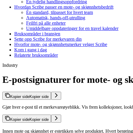
En tydelig handlingsoppfordring
Hvordan Scribe passer en mote- og skjønnhetsbedrift
Én standard, tilpasset for hvert team
Automatisk, hands-off-utrulling
Feilfri på alle enheter
Umiddelbare oppdateringer for en travel kalender
Bruksområder i bransjen
Sette opp Scribe for merkevaren din
Hvorfor mote- og skjønnhetsmerker velger Scribe
Kom i gang i dag
Relaterte bruksområder
Industry
E-postsignaturer for mote- og 
Kopier side
Kopier side
Gjør hver e-post til et merkevareøyeblikk. Vis frem kolleksjoner, loo
Kopier side
Kopier side
Innen mote og skjønnhet er estetikken selve produktet. Hvert berøringsp