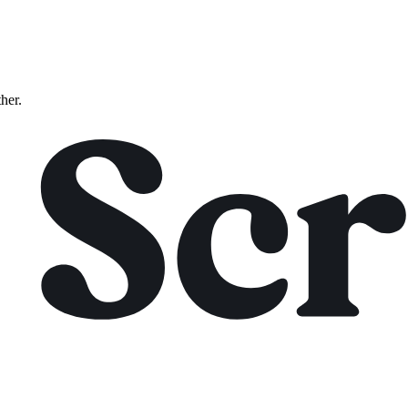
ther.