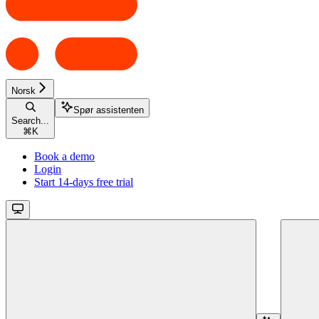
Norsk
Spør assistenten
Search...
⌘
K
Book a demo
Login
Start 14-days free trial