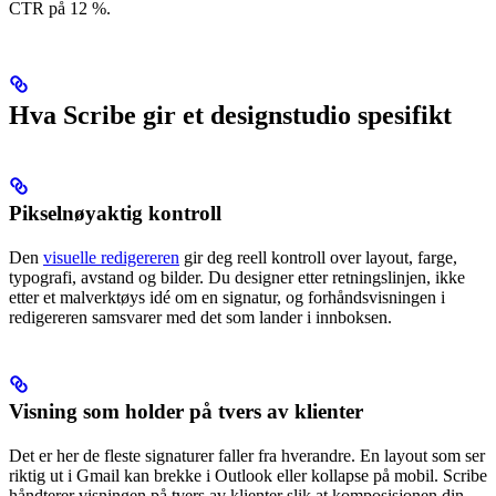
CTR på 12 %.
Hva Scribe gir et designstudio spesifikt
Pikselnøyaktig kontroll
Den
visuelle redigereren
gir deg reell kontroll over layout, farge,
typografi, avstand og bilder. Du designer etter retningslinjen, ikke
etter et malverktøys idé om en signatur, og forhåndsvisningen i
redigereren samsvarer med det som lander i innboksen.
Visning som holder på tvers av klienter
Det er her de fleste signaturer faller fra hverandre. En layout som ser
riktig ut i Gmail kan brekke i Outlook eller kollapse på mobil. Scribe
håndterer visningen på tvers av klienter slik at komposisjonen din