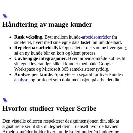
Håndtering av mange kunder
Rask veksling.
Bytt mellom kunde-
arbeidsområder
fra
sidefeltet, hvert med sine egne data lastet inn umiddelbart.
Repeterbar arbeidsflyt.
Oppsettet er det samme hver gang,
så en ny kunde blir en kort og kjent prosess.
Uavhengige integrasjoner.
Hvert arbeidsområde kobles til
sin egen leverandør, slik at kunder med både Google
Workspace og Microsoft 365 sameksisterer ryddig.
Analyse per kunde.
Spor ytelsen separat for hver kunde i
analyse
, og bruk det som dokumentasjon på arbeidet ditt.
Hvorfor studioer velger Scribe
Den visuelle editoren respekterer designintensjonen din, slik at
signaturene ser ut slik du tegnet dem – uansett hvor de havner.
Arbeidsområder holder hver kunde isolert under én innlogging.