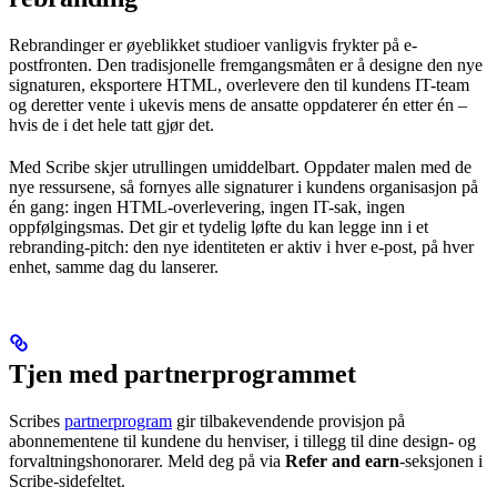
Rebrandinger er øyeblikket studioer vanligvis frykter på e-
postfronten. Den tradisjonelle fremgangsmåten er å designe den nye
signaturen, eksportere HTML, overlevere den til kundens IT-team
og deretter vente i ukevis mens de ansatte oppdaterer én etter én –
hvis de i det hele tatt gjør det.
Med Scribe skjer utrullingen umiddelbart. Oppdater malen med de
nye ressursene, så fornyes alle signaturer i kundens organisasjon på
én gang: ingen HTML-overlevering, ingen IT-sak, ingen
oppfølgingsmas. Det gir et tydelig løfte du kan legge inn i et
rebranding-pitch: den nye identiteten er aktiv i hver e-post, på hver
enhet, samme dag du lanserer.
Tjen med partnerprogrammet
Scribes
partnerprogram
gir tilbakevendende provisjon på
abonnementene til kundene du henviser, i tillegg til dine design- og
forvaltningshonorarer. Meld deg på via
Refer and earn
-seksjonen i
Scribe-sidefeltet.