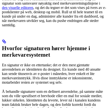
signatur som samsvarer nøyaktig med merkevareretningslinjene i
den visuelle editoren
, og det du tegner er det som vises på tvers av e-
postklienter på web, desktop og mobil. Rull ut til hele teamet til en
kunde på under en dag, administrer alle kunder fra ett dashbord, og
når merkevaren utvikler seg, kan du pushe endringen alle steder
samtidig.
Hvorfor signaturen hører hjemme i
merkevaresystemet
En signatur er ikke en ettertanke; det er den mest gjentatte
anvendelsen av identiteten du designet. En kunde med 40 ansatte
kan sende titusenvis av e-poster i måneden, hver enkelt et lite
merkevareinntrykk. Hvis disse inntrykkene er inkonsistente,
motarbeider resten av systemet seg selv.
Å behandle signaturer som en definert anvendelse, på samme måte
som du ville spesifisert et brevhode eller en mal for sosiale medier,
lukker sirkelen. Identiteten du leverte, lever nå i kanalen kundens
team faktisk bruker hele dagen, og den forblir korrekt fordi du