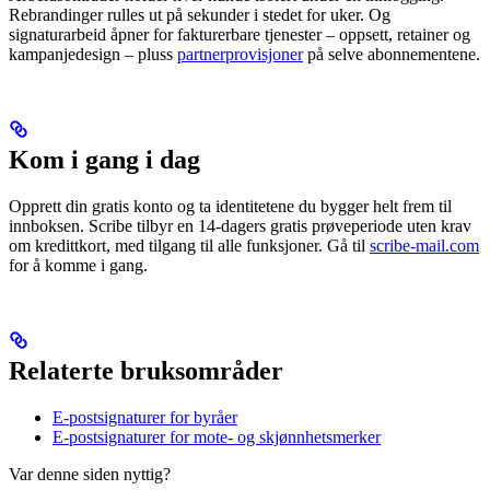
Rebrandinger rulles ut på sekunder i stedet for uker. Og
signaturarbeid åpner for fakturerbare tjenester – oppsett, retainer og
kampanjedesign – pluss
partnerprovisjoner
på selve abonnementene.
Kom i gang i dag
Opprett din gratis konto og ta identitetene du bygger helt frem til
innboksen. Scribe tilbyr en 14-dagers gratis prøveperiode uten krav
om kredittkort, med tilgang til alle funksjoner. Gå til
scribe-mail.com
for å komme i gang.
Relaterte bruksområder
E-postsignaturer for byråer
E-postsignaturer for mote- og skjønnhetsmerker
Var denne siden nyttig?