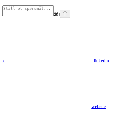
⌘
I
x
linkedin
website