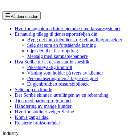
På denne siden
Hvorfor signaturen hører hjemme i merkevaresystemet
Et naturlig tillegg til tjenesteporteføljen din
Bygg det inn i identitets- og rebrandingprosjekter
Selg det som en frittstående løsning
Gjør det til et fast oppdrag
Mersalg med kampanjebannere
Hva Scribe gir et designstudio spesifikt
Pikselnøyaktig kontroll
Visning som holder på tvers av klienter
Personalisering uten å bryte designet
Et gjenbrukbart ressursbibliotek
Sette opp en kunde
Der Scribe skinner: utrullingen av en rebranding
Tjen med partnerprogrammet
Håndtering av mange kunder
Hvorfor studioer velger Scribe
Kom i gang i dag
Relaterte bruksområder
Industry