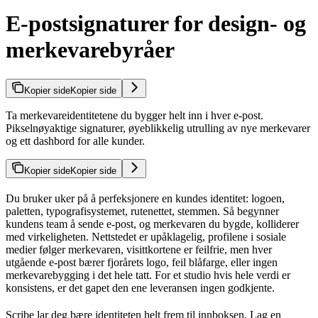
E-postsignaturer for design- og
merkevarebyråer
Kopier side
Kopier side
Ta merkevareidentitetene du bygger helt inn i hver e-post.
Pikselnøyaktige signaturer, øyeblikkelig utrulling av nye merkevarer
og ett dashbord for alle kunder.
Kopier side
Kopier side
Du bruker uker på å perfeksjonere en kundes identitet: logoen,
paletten, typografisystemet, rutenettet, stemmen. Så begynner
kundens team å sende e-post, og merkevaren du bygde, kolliderer
med virkeligheten. Nettstedet er upåklagelig, profilene i sosiale
medier følger merkevaren, visittkortene er feilfrie, men hver
utgående e-post bærer fjorårets logo, feil blåfarge, eller ingen
merkevarebygging i det hele tatt. For et studio hvis hele verdi er
konsistens, er det gapet den ene leveransen ingen godkjente.
Scribe lar deg bære identiteten helt frem til innboksen. Lag en