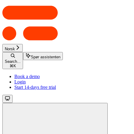
Norsk
Spør assistenten
Search...
⌘
K
Book a demo
Login
Start 14-days free trial