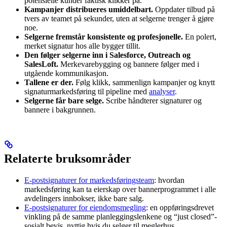
potensielle kunder faktisk klikker på.
Kampanjer distribueres umiddelbart.
Oppdater tilbud på
tvers av teamet på sekunder, uten at selgerne trenger å gjøre
noe.
Selgerne fremstår konsistente og profesjonelle.
En polert,
merket signatur hos alle bygger tillit.
Den følger selgerne inn i Salesforce, Outreach og
SalesLoft.
Merkevarebygging og bannere følger med i
utgående kommunikasjon.
Tallene er der.
Følg klikk, sammenlign kampanjer og knytt
signaturmarkedsføring til pipeline med
analyser
.
Selgerne får bare selge.
Scribe håndterer signaturer og
bannere i bakgrunnen.
Relaterte bruksområder
E-postsignaturer for markedsføringsteam
: hvordan
markedsføring kan ta eierskap over bannerprogrammet i alle
avdelingers innbokser, ikke bare salg.
E-postsignaturer for eiendomsmegling
: en oppføringsdrevet
vinkling på de samme planleggingslenkene og “just closed”-
sosialt bevis, nyttig hvis du selger til meglerhus.