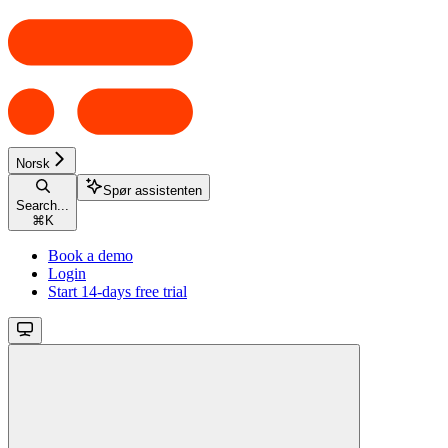
Norsk
Spør assistenten
Search...
⌘
K
Book a demo
Login
Start 14-days free trial