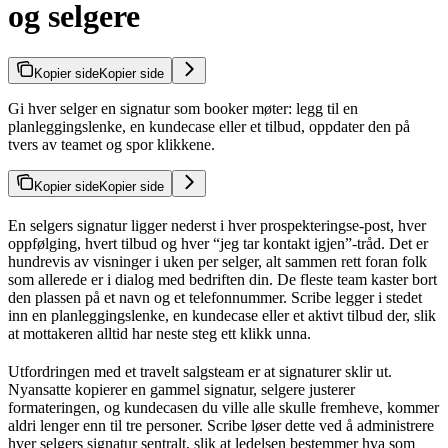
og selgere
Kopier side
Kopier side
Gi hver selger en signatur som booker møter: legg til en
planleggingslenke, en kundecase eller et tilbud, oppdater den på
tvers av teamet og spor klikkene.
Kopier side
Kopier side
En selgers signatur ligger nederst i hver prospekteringse-post, hver
oppfølging, hvert tilbud og hver “jeg tar kontakt igjen”-tråd. Det er
hundrevis av visninger i uken per selger, alt sammen rett foran folk
som allerede er i dialog med bedriften din. De fleste team kaster bort
den plassen på et navn og et telefonnummer. Scribe legger i stedet
inn en planleggingslenke, en kundecase eller et aktivt tilbud der, slik
at mottakeren alltid har neste steg ett klikk unna.
Utfordringen med et travelt salgsteam er at signaturer sklir ut.
Nyansatte kopierer en gammel signatur, selgere justerer
formateringen, og kundecasen du ville alle skulle fremheve, kommer
aldri lenger enn til tre personer. Scribe løser dette ved å administrere
hver selgers signatur sentralt, slik at ledelsen bestemmer hva som