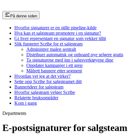
På denne siden
Hvorfor signaturer er en stille pipeline-kilde
Hva kan et salgsteam promotere i en signatur?
Gi hver representant en signatur som vekker tillit
Slik fungerer Scribe for et salgsteam
Administrer malen sentralt
Distribuer automatisk og onboard nye selgere gratis
Ta signaturene med inn i salgsverktøyene dine
Oppdater kampanjer i ett grep
Målrett bannere etter segment
Hvordan vet jeg at det virker?
Sette opp Scribe for salgsteamet ditt
Bannerideer for salgsteam
Hvorfor salgsteam velger Scribe
Relaterte bruksområder
Kom i gang
Departments
E-postsignaturer for salgsteam