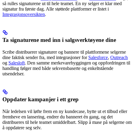
så rulles signaturene ut til hele teamet. En ny selger er klar med
signatur fra første dag. Alle støttede plattformer er listet i
Integrasjonsoversikten
.
Ta signaturene med inn i salgsverktøyene dine
Scribe distribuerer signaturer og bannere til plattformene selgerne
dine faktisk sender fra, med integrasjoner for
Salesforce
,
Outreach
og
Salesloft
. Den samme merkevarebyggingen og oppfordringen til
handling følger med både sekvensbaserte og enkeltstående
utsendelser.
Oppdater kampanjer i ett grep
Når ledelsen vil løfte frem en ny kundecase, bytte ut et tilbud eller
fremheve en lansering, endrer du banneret én gang, og det
distribueres til hele teamet umiddelbart. Slipp å mase på selgerne om
å oppdatere seg selv.