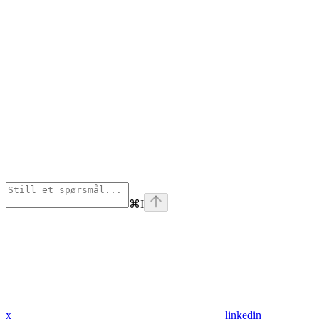
⌘
I
x
linkedin