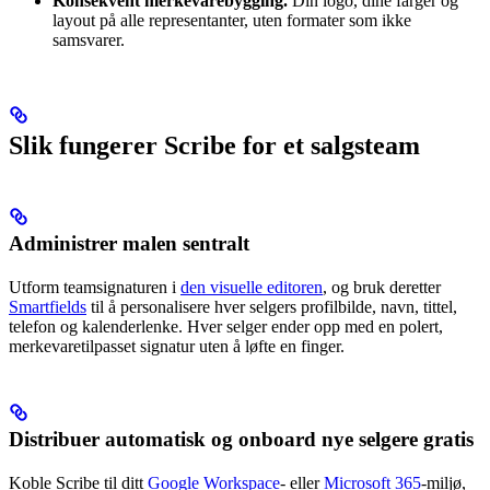
Konsekvent merkevarebygging.
Din logo, dine farger og
layout på alle representanter, uten formater som ikke
samsvarer.
Slik fungerer Scribe for et salgsteam
Administrer malen sentralt
Utform teamsignaturen i
den visuelle editoren
, og bruk deretter
Smartfields
til å personalisere hver selgers profilbilde, navn, tittel,
telefon og kalenderlenke. Hver selger ender opp med en polert,
merkevaretilpasset signatur uten å løfte en finger.
Distribuer automatisk og onboard nye selgere gratis
Koble Scribe til ditt
Google Workspace
- eller
Microsoft 365
-miljø,