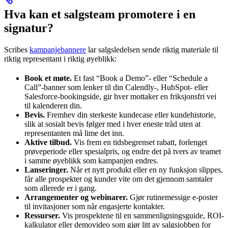
Hva kan et salgsteam promotere i en
signatur?
Scribes
kampanjebannere
lar salgsledelsen sende riktig materiale til
riktig representant i riktig øyeblikk:
Book et møte.
Et fast “Book a Demo”- eller “Schedule a
Call”-banner som lenker til din Calendly-, HubSpot- eller
Salesforce-bookingside, gir hver mottaker en friksjonsfri vei
til kalenderen din.
Bevis.
Fremhev din sterkeste kundecase eller kundehistorie,
slik at sosialt bevis følger med i hver eneste tråd uten at
representanten må lime det inn.
Aktive tilbud.
Vis frem en tidsbegrenset rabatt, forlenget
prøveperiode eller spesialpris, og endre det på tvers av teamet
i samme øyeblikk som kampanjen endres.
Lanseringer.
Når et nytt produkt eller en ny funksjon slippes,
får alle prospekter og kunder vite om det gjennom samtaler
som allerede er i gang.
Arrangementer og webinarer.
Gjør rutinemessige e-poster
til invitasjoner som når engasjerte kontakter.
Ressurser.
Vis prospektene til en sammenligningsguide, ROI-
kalkulator eller demovideo som gjør litt av salgsjobben for