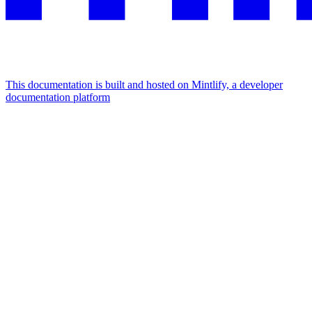
This documentation is built and hosted on Mintlify, a developer
documentation platform
Assistant
Responses
are
generated
using
AI
and
may
contain
mistakes.