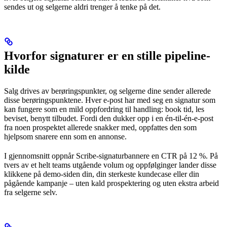
sendes ut og selgerne aldri trenger å tenke på det.
Hvorfor signaturer er en stille pipeline-
kilde
Salg drives av berøringspunkter, og selgerne dine sender allerede
disse berøringspunktene. Hver e-post har med seg en signatur som
kan fungere som en mild oppfordring til handling: book tid, les
beviset, benytt tilbudet. Fordi den dukker opp i en én-til-én-e-post
fra noen prospektet allerede snakker med, oppfattes den som
hjelpsom snarere enn som en annonse.
I gjennomsnitt oppnår Scribe-signaturbannere en CTR på 12 %. På
tvers av et helt teams utgående volum og oppfølginger lander disse
klikkene på demo-siden din, din sterkeste kundecase eller din
pågående kampanje – uten kald prospektering og uten ekstra arbeid
fra selgerne selv.