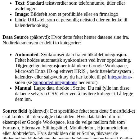
Text
: Standard tekstverdier som telefonnumre, titler eller
avdelinger
Image
: Bildefelt som et profilbilde eller en firmalogo
Link
: URL-felt som et personlig nettsted eller en lenke til
kalenderbooking
Data Source
(påkrevd): Hvor dette feltet henter dataene sine fra.
Nedtrekksmenyen er delt i to kategorier:
Automated
: Synkroniser data fra en tilkoblet integrasjon.
Feltet holdes automatisk synkronisert ved hver oppdatering.
Tilgjengelige integrasjoner inkluderer Google Workspace,
Microsoft Entra ID og ethvert HRIS-, bedriftstelefonsystem-,
kalender- eller salgsverktøy du har koblet til på
Integrations
-
siden (se
Supported integrations
nedenfor).
Manual
: Lagre data direkte i Scribe. Du må fylle inn disse
dataene selv, via CSV, eller ved å invitere kolleger til å legge
dem inn.
Source field
(påkrevd): Det spesifikke feltet som dette Smartfield-et
skal kobles til i den valgte datakilden. Hvis datakilden din for
eksempel er Google Workspace, kan du velge mellom felt som
Fornavn, Etternavn, Stillingstittel, Mobiltelefon, Hjemmetelefon
eller Jobbtelefon. Hvis datakilden din er Scribe, tilsvarer de
tilgjengelige kildefeltene de manuelle feltene som er lagret i Scribe.