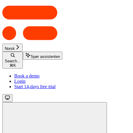
Norsk
Spør assistenten
Search...
⌘
K
Book a demo
Login
Start 14-days free trial