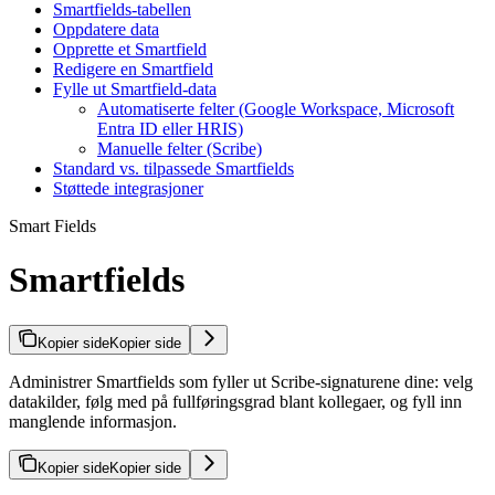
Smartfields-tabellen
Oppdatere data
Opprette et Smartfield
Redigere en Smartfield
Fylle ut Smartfield-data
Automatiserte felter (Google Workspace, Microsoft
Entra ID eller HRIS)
Manuelle felter (Scribe)
Standard vs. tilpassede Smartfields
Støttede integrasjoner
Smart Fields
Smartfields
Kopier side
Kopier side
Administrer Smartfields som fyller ut Scribe-signaturene dine: velg
datakilder, følg med på fullføringsgrad blant kollegaer, og fyll inn
manglende informasjon.
Kopier side
Kopier side