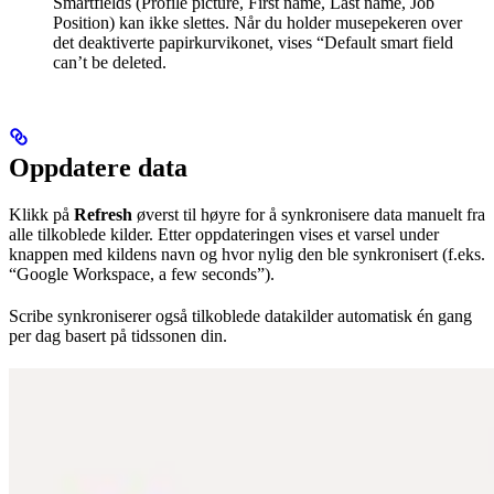
Smartfields (Profile picture, First name, Last name, Job
Position) kan ikke slettes. Når du holder musepekeren over
det deaktiverte papirkurvikonet, vises “Default smart field
can’t be deleted.
Oppdatere data
Klikk på
Refresh
øverst til høyre for å synkronisere data manuelt fra
alle tilkoblede kilder. Etter oppdateringen vises et varsel under
knappen med kildens navn og hvor nylig den ble synkronisert (f.eks.
“Google Workspace, a few seconds”).
Scribe synkroniserer også tilkoblede datakilder automatisk én gang
per dag basert på tidssonen din.