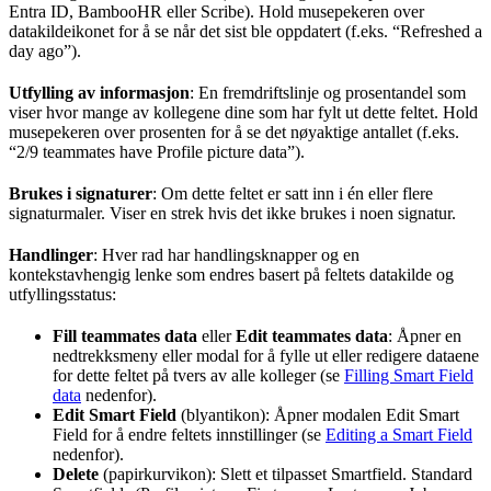
Entra ID, BambooHR eller Scribe). Hold musepekeren over
datakildeikonet for å se når det sist ble oppdatert (f.eks. “Refreshed a
day ago”).
Utfylling av informasjon
: En fremdriftslinje og prosentandel som
viser hvor mange av kollegene dine som har fylt ut dette feltet. Hold
musepekeren over prosenten for å se det nøyaktige antallet (f.eks.
“2/9 teammates have Profile picture data”).
Brukes i signaturer
: Om dette feltet er satt inn i én eller flere
signaturmaler. Viser en strek hvis det ikke brukes i noen signatur.
Handlinger
: Hver rad har handlingsknapper og en
kontekstavhengig lenke som endres basert på feltets datakilde og
utfyllingsstatus:
Fill teammates data
eller
Edit teammates data
: Åpner en
nedtrekksmeny eller modal for å fylle ut eller redigere dataene
for dette feltet på tvers av alle kolleger (se
Filling Smart Field
data
nedenfor).
Edit Smart Field
(blyantikon): Åpner modalen Edit Smart
Field for å endre feltets innstillinger (se
Editing a Smart Field
nedenfor).
Delete
(papirkurvikon): Slett et tilpasset Smartfield. Standard