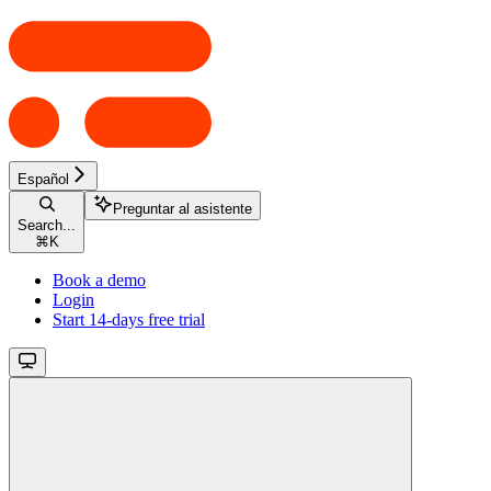
Español
Preguntar al asistente
Search...
⌘
K
Book a demo
Login
Start 14-days free trial