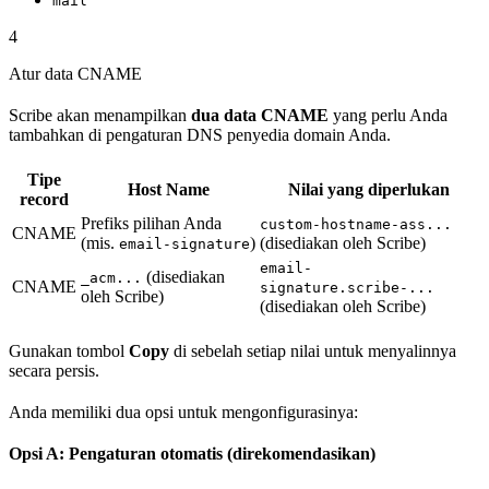
mail
4
Atur data CNAME
Scribe akan menampilkan
dua data CNAME
yang perlu Anda
tambahkan di pengaturan DNS penyedia domain Anda.
Tipe
Host Name
Nilai yang diperlukan
record
Prefiks pilihan Anda
custom-hostname-ass...
CNAME
(mis.
)
(disediakan oleh Scribe)
email-signature
email-
(disediakan
_acm...
CNAME
signature.scribe-...
oleh Scribe)
(disediakan oleh Scribe)
Gunakan tombol
Copy
di sebelah setiap nilai untuk menyalinnya
secara persis.
Anda memiliki dua opsi untuk mengonfigurasinya:
Opsi A: Pengaturan otomatis (direkomendasikan)