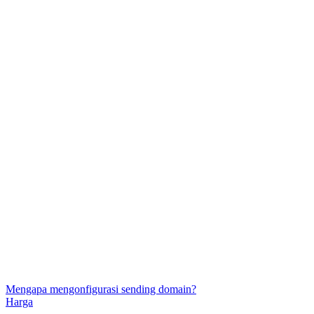
Mengapa mengonfigurasi sending domain?
Harga