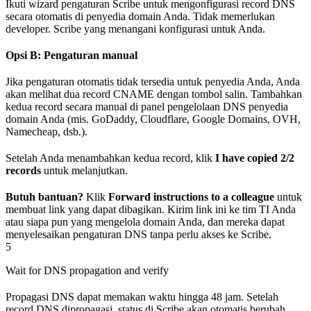
Ikuti wizard pengaturan Scribe untuk mengonfigurasi record DNS
secara otomatis di penyedia domain Anda. Tidak memerlukan
developer. Scribe yang menangani konfigurasi untuk Anda.
Opsi B: Pengaturan manual
Jika pengaturan otomatis tidak tersedia untuk penyedia Anda, Anda
akan melihat dua record CNAME dengan tombol salin. Tambahkan
kedua record secara manual di panel pengelolaan DNS penyedia
domain Anda (mis. GoDaddy, Cloudflare, Google Domains, OVH,
Namecheap, dsb.).
Setelah Anda menambahkan kedua record, klik
I have copied 2/2
records
untuk melanjutkan.
Butuh bantuan?
Klik
Forward instructions to a colleague
untuk
membuat link yang dapat dibagikan. Kirim link ini ke tim TI Anda
atau siapa pun yang mengelola domain Anda, dan mereka dapat
menyelesaikan pengaturan DNS tanpa perlu akses ke Scribe.
5
Wait for DNS propagation and verify
Propagasi DNS dapat memakan waktu hingga 48 jam. Setelah
record DNS dipropagasi, status di Scribe akan otomatis berubah