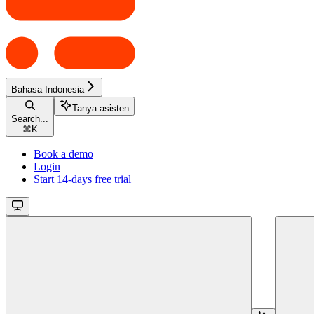
Bahasa Indonesia
Tanya asisten
Search...
⌘
K
Book a demo
Login
Start 14-days free trial