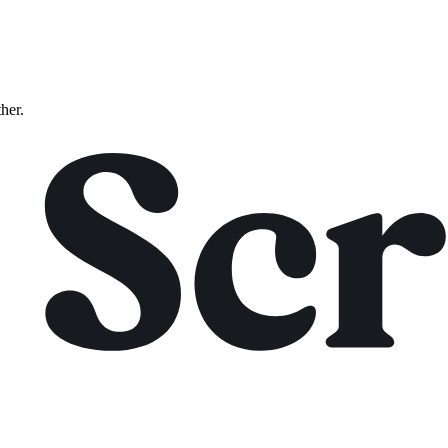
ther.