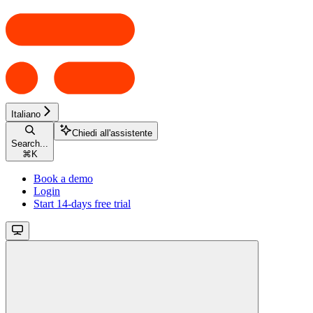
Italiano
Chiedi all'assistente
Search...
⌘
K
Book a demo
Login
Start 14-days free trial