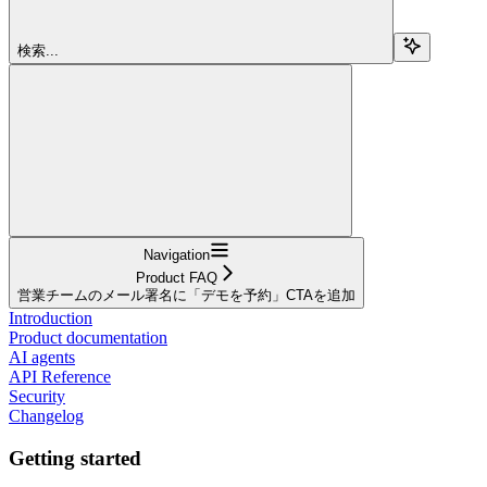
検索...
Navigation
Product FAQ
営業チームのメール署名に「デモを予約」CTAを追加
Introduction
Product documentation
AI agents
API Reference
Security
Changelog
Getting started