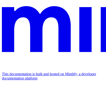
This documentation is built and hosted on Mintlify, a developer
documentation platform
Assistant
Responses