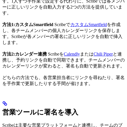
す。1人ずつ手作業で設定する代わりに、Scribeでは各メンバ
ーに正しいリンクを自動入力する2つの方法を提供していま
す。
方法1:カスタムSmartfield
Scribeで
カスタムSmartfield
を作成
し、各チームメンバーの個人カレンダーリンクを保存しま
す。Scribeが各メンバーの署名に正しいリンクを自動で挿入
します。
方法2:カレンダー連携
Scribeを
Calendly
または
Chili Piper
と連
携し、予約リンクを自動で同期できます。チームメンバーの
カレンダーリンクが変わると、署名も自動で更新されます。
どちらの方法でも、各営業担当者にリンクを尋ねたり、署名
を手作業で更新したりする手間が省けます。
営業ツールに署名を導入
Scribeは主要な営業プラットフォームと連携し、チームのブ