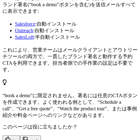
ランド署名(“book a demo”ボタンを含む)を送信メールすべて
に表示できます:
Salesforce
:自動インストール
Outreach
:自動インストール
SalesLoft
:半自動インストール
これにより、営業チームはメールクライアントとアウトリー
チツールの両方で、一貫したブランド署名と動作する予約
CTAを利用できます。担当者側での手作業の設定は不要で
す。
“book a demo”に限定されません。署名には任意のCTAボタン
を作成できます。よく使われる例として、“Schedule a
call”、“Get a free quote”、“Watch the product tour”、または事例
紹介や料金ページへのリンクなどがあります。
このページは役に立ちましたか？