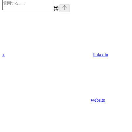
⌘
I
x
linkedin
website