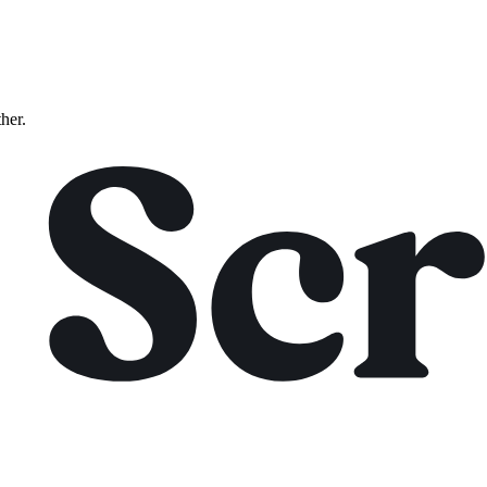
ther.