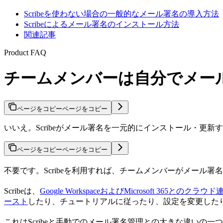
Scribeを使わない場合の一般的なメール署名の導入方法
Scribeによるメール署名のインストール方法
関連記事
Product FAQ
チームメンバーは自分でメー
ページをコピー
ページをコピー
いいえ。Scribeがメール署名を一元的にインストール・
ページをコピー
ページをコピー
不要です。Scribeを利用すれば、チームメンバーがメール
Scribeは、
Google WorkspaceおよびMicrosoft 365とのクラウド
ースト
したり、チュートリアルに従ったり、設定を変更したり
これはScribeと手動でのメール署名管理との大きな違い