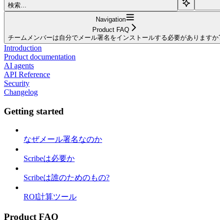
検索...
Navigation
Product FAQ
チームメンバーは自分でメール署名をインストールする必要がありますか
Introduction
Product documentation
AI agents
API Reference
Security
Changelog
Getting started
なぜメール署名なのか
Scribeは必要か
Scribeは誰のためのもの?
ROI計算ツール
Product FAQ