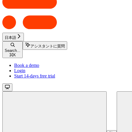
日本語
アシスタントに質問
Search...
⌘
K
Book a demo
Login
Start 14-days free trial