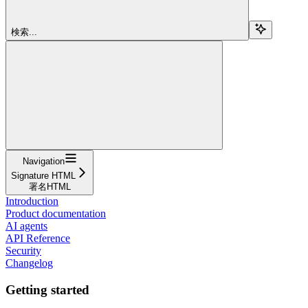
検索...
Navigation
Signature HTML
署名HTML
Introduction
Product documentation
AI agents
API Reference
Security
Changelog
Getting started