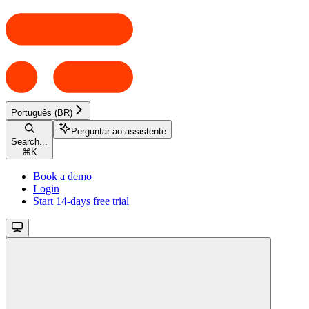
Português (BR)
Perguntar ao assistente
Search...
⌘
K
Book a demo
Login
Start 14-days free trial