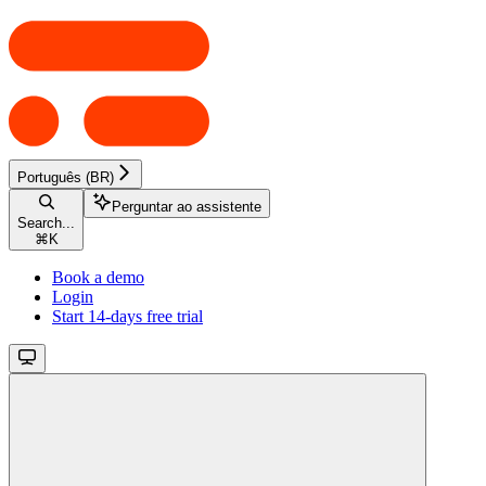
Português (BR)
Perguntar ao assistente
Search...
⌘
K
Book a demo
Login
Start 14-days free trial