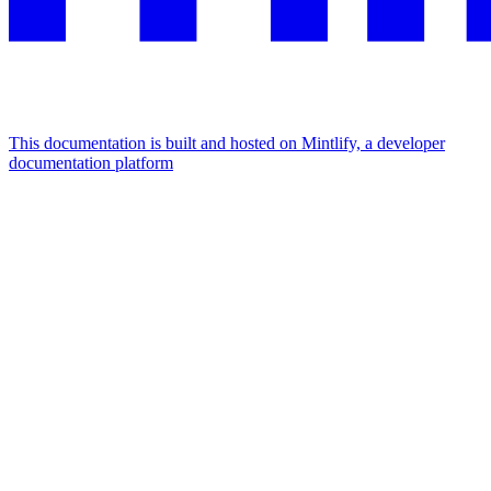
This documentation is built and hosted on Mintlify, a developer
documentation platform
Assistant
Responses
are
generated
using
AI
and
may
contain
mistakes.