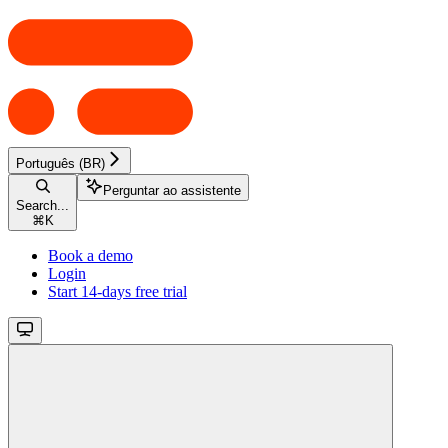
Português (BR)
Perguntar ao assistente
Search...
⌘
K
Book a demo
Login
Start 14-days free trial