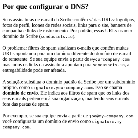
Por que configurar o DNS?
Suas assinaturas de e-mail da Scribe contêm várias URLs: logotipos,
fotos de perfil, ícones de redes sociais, links para o site, banners de
campanha e links de rastreamento. Por padrão, essas URLs usam o
domínio da Scribe (
).
sendassets.io
O problema: filtros de spam sinalizam e-mails que contêm muitas
URLs apontando para um domínio diferente do domínio de e-mail
do remetente. Se sua equipe envia a partir de
@yourcompany.com
mas todos os links da assinatura apontam para
, a
sendassets.io
entregabilidade pode ser afetada.
A solução: substitua o domínio padrão da Scribe por um subdomínio
próprio, como
. Isso se chama
signature.yourcompany.com
domínio de envio
. Ele indica aos filtros de spam que os links dos
seus e-mails pertencem à sua organização, mantendo seus e-mails
fora das pastas de spam.
Por exemplo, se sua equipe envia a partir de
,
joe@my-company.com
você configuraria um domínio de envio como
signature.my-
.
company.com