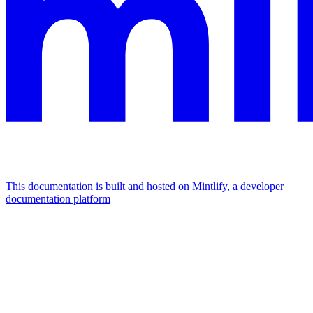
This documentation is built and hosted on Mintlify, a developer
documentation platform
Assistant
Responses
are
generated