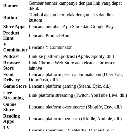
Gambar banner kampanye dengan link yang dapat
Banner
diklik
Tombol ajakan bertindak dengan teks dan link
Button
kustom
Store Apps
Lencana unduhan App Store dan Google Play
Product
Lencana Product Hunt
Hunt
Y
Lencana Y Combinator
Combinator
Podcast
Link ke platform podcast (Apple, Spotify, dll.)
Browser
Link Chrome Web Store atau ekstensi browser
Store
lainnya
Food
Lencana platform pesan-antar makanan (Uber Eats,
Delivery
DoorDash, dll.)
Game Store
Lencana platform gaming (Steam, Epic, dll.)
Live
Link platform streaming (Twitch, YouTube Live, dll.)
Streaming
Online
Lencana platform e-commerce (Shopify, Etsy, dll.)
Store
Reading
Lencana platform membaca (Kindle, Audible, dll.)
Apps
TV
Lencana streaming TV (Netflix, Disney+, dll.)