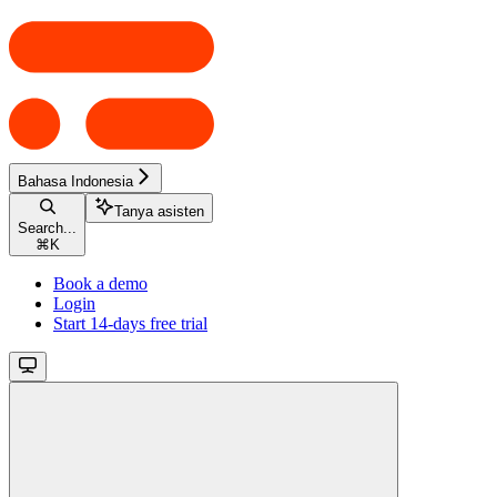
Bahasa Indonesia
Tanya asisten
Search...
⌘
K
Book a demo
Login
Start 14-days free trial