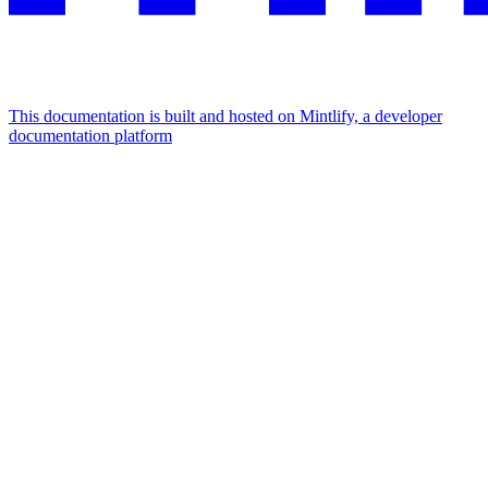
This documentation is built and hosted on Mintlify, a developer
documentation platform
Assistant
Responses
are
generated
using
AI
and
may
contain
mistakes.