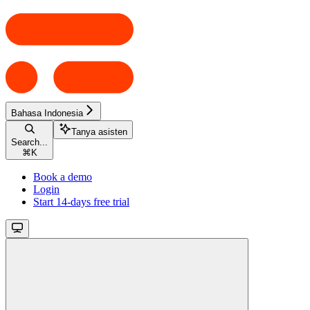
Bahasa Indonesia
Tanya asisten
Search...
⌘
K
Book a demo
Login
Start 14-days free trial